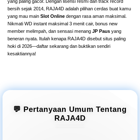
yang paling gacor. Dengan lisensi resmi dan track record
bersih sejak 2014, RAJA4D adalah pilihan cerdas buat kamu
yang mau main
Slot Online
dengan rasa aman maksimal.
Nikmati WD instant maksimal 3 menit cair, bonus new
member melimpah, dan sensasi menang
JP Paus
yang
beneran nyata. Itulah kenapa RAJA4D disebut situs paling
hoki di 2026—daftar sekarang dan buktikan sendiri
kesaktiannya!
💬 Pertanyaan Umum Tentang
RAJA4D