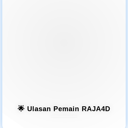
🌟 Ulasan Pemain RAJA4D