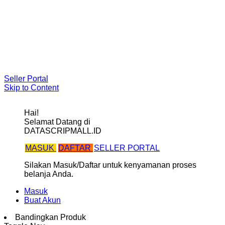
Cara Berbelanja
Gratis Ongkir ke seluruh Indonesia*
Syarat & ketentuan pembelian di DatascripMall.ID
Info Keterlambatan Pengiriman
FAQ
Seller Portal
Skip to Content
Hai!
Selamat Datang di
DATASCRIPMALL.ID
MASUK
DAFTAR
SELLER PORTAL
Silakan Masuk/Daftar untuk kenyamanan proses
belanja Anda.
Masuk
Buat Akun
Bandingkan Produk