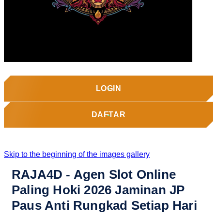
LOGIN
DAFTAR
Skip to the beginning of the images gallery
RAJA4D - Agen Slot Online
Paling Hoki 2026 Jaminan JP
Paus Anti Rungkad Setiap Hari